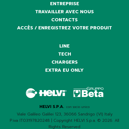
ENTREPRISE
TRAVAILLER AVEC NOUS
CONTACTS
ACCÈS / ENREGISTREZ VOTRE PRODUIT
LINE
TECH
CHARGERS
EXTRA EU ONLY
HELVI S.P.A.
con socio unico
Viale Galileo Galilei 123, 36066 Sandrigo (VI) Italy
P.iva IT03197820248 | Copyright HELVI S.p.a. © 2026. All
Rights Reserved