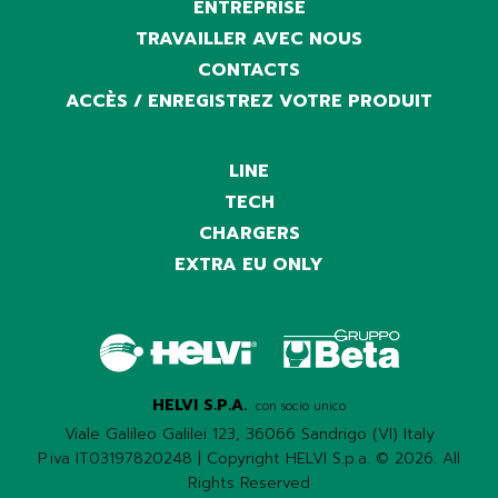
ENTREPRISE
TRAVAILLER AVEC NOUS
CONTACTS
ACCÈS / ENREGISTREZ VOTRE PRODUIT
LINE
TECH
CHARGERS
EXTRA EU ONLY
HELVI S.P.A.
con socio unico
Viale Galileo Galilei 123, 36066 Sandrigo (VI) Italy
P.iva IT03197820248 | Copyright HELVI S.p.a. © 2026. All
Rights Reserved