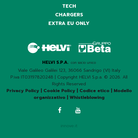
TECH
CHARGERS
EXTRA EU ONLY
HELVI S.P.A.
con socio unico
Viale Galileo Galilei 123, 36066 Sandrigo (VI) Italy
P.iva IT03197820248 | Copyright HELVI S.p.a. © 2026. All
Rights Reserved
Privacy Policy
|
Cookie Policy
|
Codice etico
|
Modello
organizzativo
|
Whistleblowing
innove.it