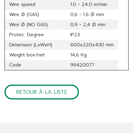
Wire speed
1.0 ÷ 24.0 m/min
Wire Ø (GAS)
0,6 ÷ 1,6 Ø mm
Wire Ø (NO GAS)
0,9 ÷ 2,4 Ø mm
Protec. Degree
IP23
Dimension (LxWxH)
600x220x430 mm
Weight box/net
14,6 Kg
Code
99420077
RETOUR À LA LISTE