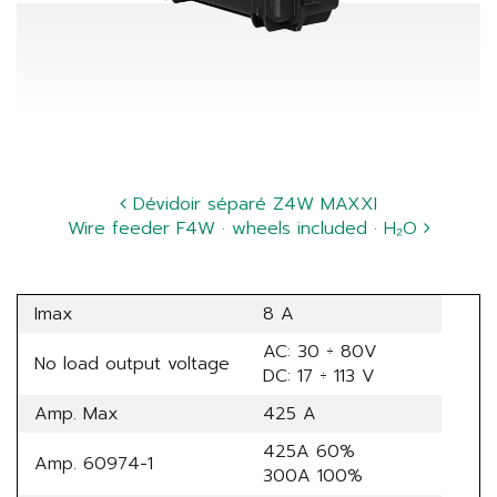
Dévidoir séparé Z4W MAXXI
Wire feeder F4W · wheels included · H₂O
Imax
8 A
AC: 30 ÷ 80V
No load output voltage
DC: 17 ÷ 113 V
Amp. Max
425 A
425A 60%
Amp. 60974-1
300A 100%