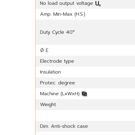
No load output voltage
Amp. Min-Max (H.S.)
Duty Cycle 40°
Ø E
Electrode type
Insulation
Protec. degree
Machine (LxWxH)
Weight
Dim. Anti-shock case