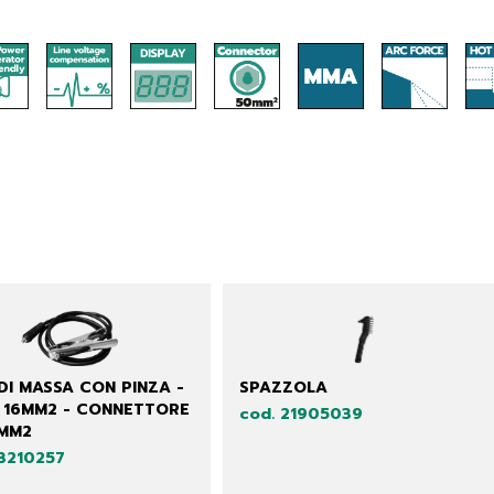
DI MASSA CON PINZA -
SPAZZOLA
- 16MM2 - CONNETTORE
cod. 21905039
MM2
43210257