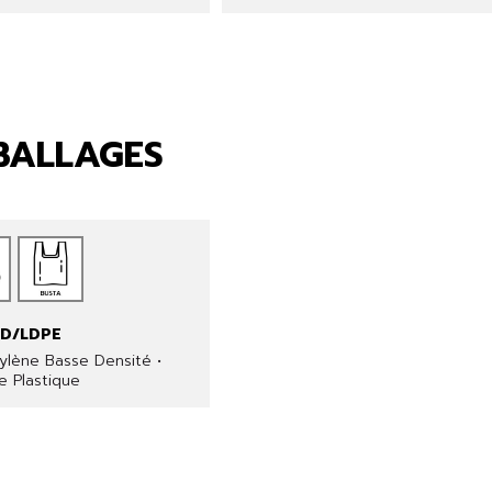
MBALLAGES
LD/LDPE
ylène Basse Densité •
e Plastique