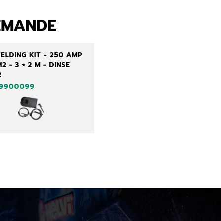
EMANDE
ELDING KIT - 250 AMP
2 - 3 + 2 M - DINSE
2
99900099