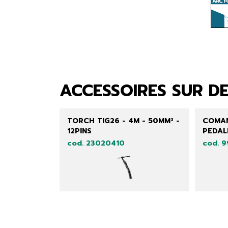
ACCESSOIRES SUR D
TORCH TIG26 - 4M - 50MM² -
COMAN
12PINS
PEDALE
cod. 23020410
cod. 