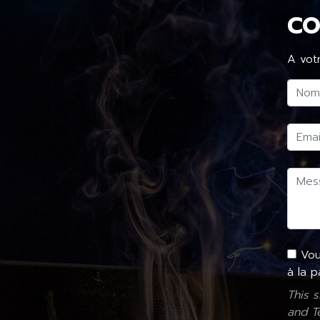
CO
A vot
Vous
à la 
This 
and
T