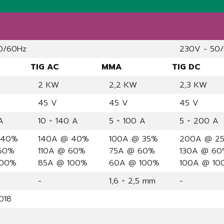
50/60Hz
230V - 50
TIG AC
MMA
TIG DC
2 KW
2,2 KW
2,3 KW
45 V
45 V
45 V
A
10 ÷ 140 A
5 ÷ 100 A
5 ÷ 200 A
 40%
140A @ 40%
100A @ 35%
200A @ 2
 60%
110A @ 60%
75A @ 60%
130A @ 6
100%
85A @ 100%
60A @ 100%
100A @ 10
-
1,6 ÷ 2,5 mm
-
7018