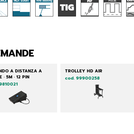
EMANDE
DO A DISTANZA A
TROLLEY HD AIR
 · 5M · 12 PIN
cod. 99900258
99810021