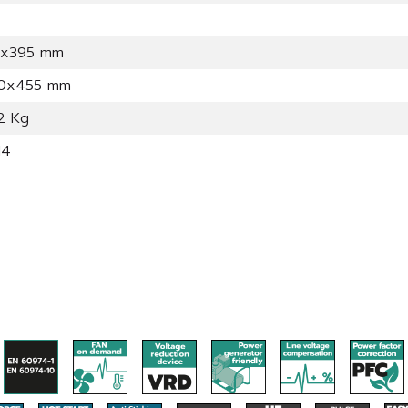
0x395 mm
0x455 mm
,2 Kg
14