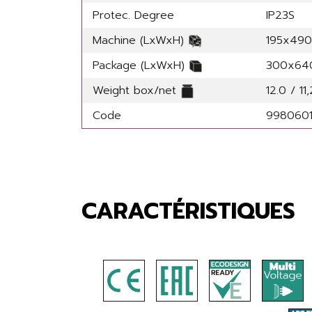
Protec. Degree
IP23S
Machine (LxWxH)
195x49
Package (LxWxH)
300x64
Weight box/net
12.0 / 11
Code
998060
CARACTÉRISTIQUES