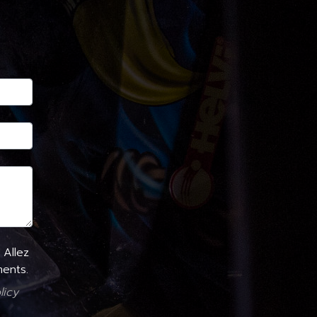
 Allez
ents.
licy