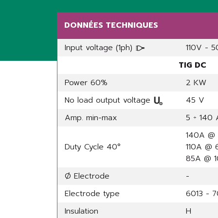
DONNÉES TECHNIQUES
Input voltage (1ph)
110V - 
TIG DC
Power 60%
2 KW
No load output voltage
45 V
Amp. min-max
5 ÷ 140 
140A @
Duty Cycle 40°
110A @
85A @ 
Ø Electrode
-
Electrode type
6013 - 
Insulation
H