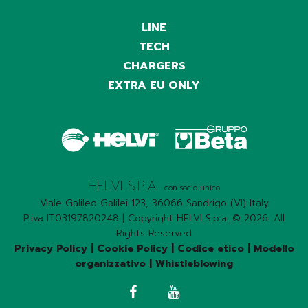
LINE
TECH
CHARGERS
EXTRA EU ONLY
HELVI S.P.A.
con socio unico
Viale Galileo Galilei 123, 36066 Sandrigo (VI) Italy
P.iva IT03197820248 | Copyright HELVI S.p.a. © 2026. All
Rights Reserved
Privacy Policy
|
Cookie Policy
|
Codice etico
|
Modello
organizzativo
|
Whistleblowing