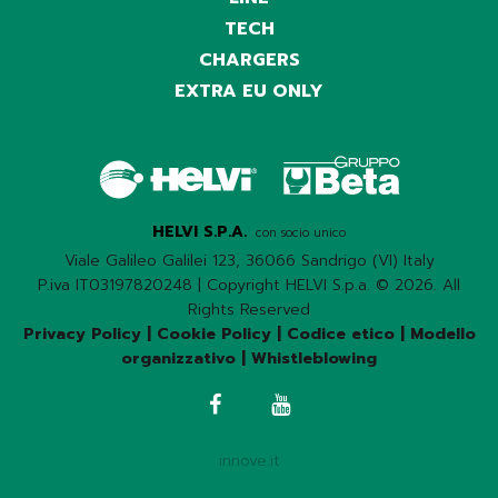
TECH
CHARGERS
EXTRA EU ONLY
HELVI S.P.A.
con socio unico
Viale Galileo Galilei 123, 36066 Sandrigo (VI) Italy
P.iva IT03197820248 | Copyright HELVI S.p.a. © 2026. All
Rights Reserved
Privacy Policy
|
Cookie Policy
|
Codice etico
|
Modello
organizzativo
|
Whistleblowing
innove.it