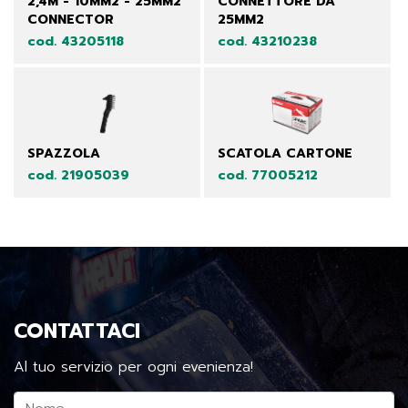
2,4M - 10MM2 - 25MM2
CONNETTORE DA
CONNECTOR
25MM2
cod. 43205118
cod. 43210238
SPAZZOLA
SCATOLA CARTONE
cod. 21905039
cod. 77005212
CONTATTACI
Al tuo servizio per ogni evenienza!