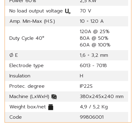
Power 60%
2,5 KW
No load output voltage
70 V
Amp. Min-Max (H.S.)
10 ÷ 120 A
120A @ 25%
Duty Cycle 40°
80A @ 50%
60A @ 100%
Ø E
1,6 ÷ 3,2 mm
Electrode type
6013 - 7018
Insulation
H
Protec. degree
IP22S
Machine (LxWxH)
380x245x240 mm
Weight box/net
4,9 / 5,2 Kg
Code
99806001