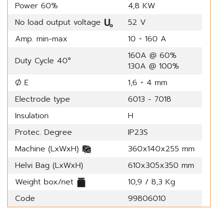
Power 60%
4,8 KW
No load output voltage
52 V
Amp. min-max
10 ÷ 160 A
160A @ 60%
Duty Cycle 40°
130A @ 100%
Ø E
1,6 ÷ 4 mm
Electrode type
6013 - 7018
Insulation
H
Protec. Degree
IP23S
Machine (LxWxH)
360x140x255 mm
Helvi Bag (LxWxH)
610x305x350 mm
Weight box/net
10,9 / 8,3 Kg
Code
99806010