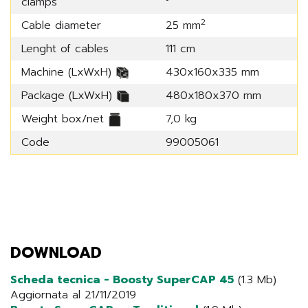
clamps
2
Cable diameter
25 mm
Lenght of cables
111 cm
Machine (LxWxH)
430x160x335 mm
Package (LxWxH)
480x180x370 mm
Weight box/net
7,0 kg
Code
99005061
DOWNLOAD
Scheda tecnica - Boosty SuperCAP 45
(1.3 Mb)
Aggiornata al 21/11/2019