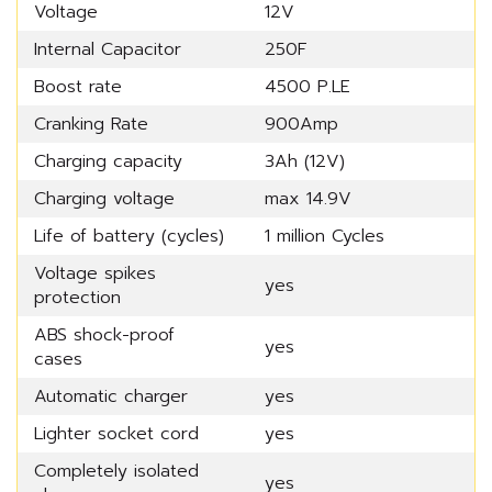
Voltage
12V
Internal Capacitor
250F
Boost rate
4500 P.LE
Cranking Rate
900Amp
Charging capacity
3Ah (12V)
Charging voltage
max 14.9V
Life of battery (cycles)
1 million Cycles
Voltage spikes
yes
protection
ABS shock-proof
yes
cases
Automatic charger
yes
Lighter socket cord
yes
Completely isolated
yes