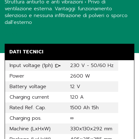
Struttura antiurto e anti vibrazioni • Privo di
ventilazione esterna. Vantaggi: funzionamento
silenzioso e nessuna infiltrazione di polveri o sporco
dall’esterno
Share
DATI TECNICI
Input voltage (1ph)
230 V - 50/60 Hz
Power
2600 W
Battery voltage
12 V
Charging current
120 A
Rated Ref. Cap.
1500 Ah 15h
Charging pos.
∞
Machine (LxHxW)
330x130x292 mm