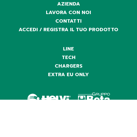
AZIENDA
LAVORA CON NOI
CONTATTI
ACCEDI / REGISTRA IL TUO PRODOTTO
LINE
TECH
CHARGERS
EXTRA EU ONLY
HELVI S.P.A.
con socio unico
Viale Galileo Galilei 123, 36066 Sandrigo (VI) Italy
P.iva IT03197820248 | Copyright HELVI S.p.a. © 2026. All
Rights Reserved