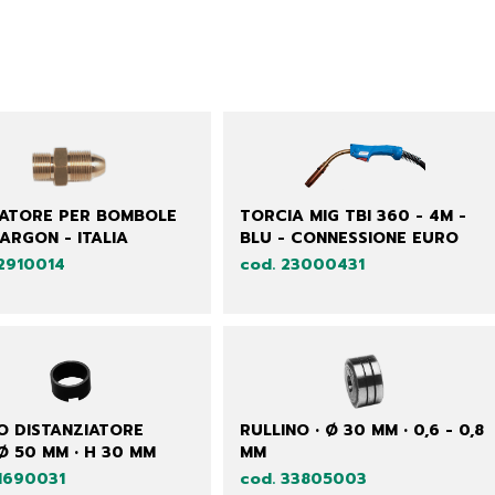
ATORE PER BOMBOLE
TORCIA MIG TBI 360 - 4M -
 ARGON - ITALIA
BLU - CONNESSIONE EURO
22910014
cod. 23000431
O DISTANZIATORE
RULLINO • Ø 30 MM • 0,6 - 0,8
Ø 50 MM • H 30 MM
MM
21690031
cod. 33805003