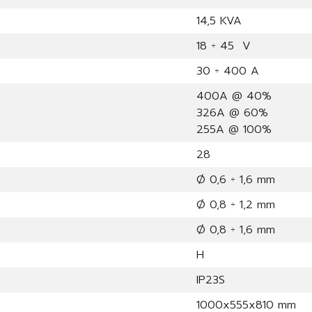
14,5 KVA
18 ÷ 45 V
30 ÷ 400 A
400A @ 40%
326A @ 60%
255A @ 100%
28
Ø 0,6 ÷ 1,6 mm
Ø 0,8 ÷ 1,2 mm
Ø 0,8 ÷ 1,6 mm
H
IP23S
1000x555x810 mm