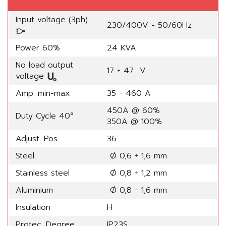
Input voltage (3ph)
230/400V - 50/60Hz
Power 60%
24 KVA
No load output
17 ÷ 47 V
voltage
Amp. min-max
35 ÷ 460 A
450A @ 60%
Duty Cycle 40°
350A @ 100%
Adjust. Pos.
36
Steel
Ø 0,6 ÷ 1,6 mm
Stainless steel
Ø 0,8 ÷ 1,2 mm
Aluminium
Ø 0,8 ÷ 1,6 mm
Insulation
H
Protec. Degree
IP23S