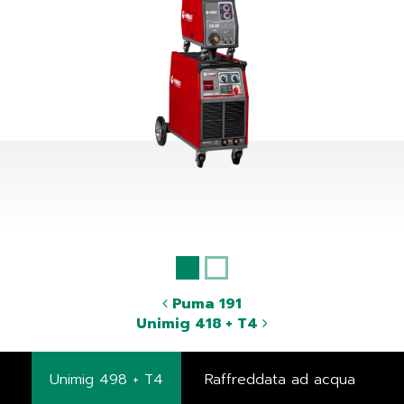
Puma 191
Unimig 418 + T4
Unimig 498 + T4
Raffreddata ad acqua