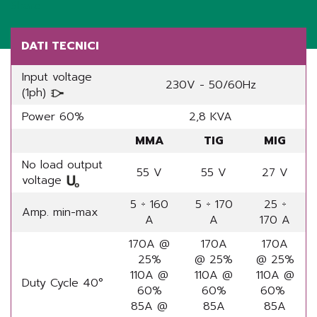
Share
DATI TECNICI
Input voltage
230V - 50/60Hz
(1ph)
Power 60%
2,8 KVA
MMA
TIG
MIG
No load output
55 V
55 V
27 V
voltage
5 ÷ 160
5 ÷ 170
25 ÷
Amp. min-max
A
A
170 A
170A @
170A
170A
25%
@ 25%
@ 25%
110A @
110A @
110A @
Duty Cycle 40°
60%
60%
60%
85A @
85A
85A