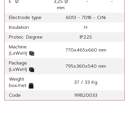
E Ø
3,25 Ø
-
-
mm
Electrode type
6013 - 7018 - CrNi
Insulation
H
Protec. Degree
IP22S
Machine
770x465x660 mm
(LxWxH)
Package
795x360x540 mm
(LxWxH)
Weight
37 / 33 Kg
box/net
Code
99820033