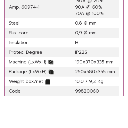
150A @ 20%
Amp. 60974-1
90A @ 60%
70A @ 100%
Steel
0,8 Ø mm
Flux core
0,9 Ø mm
Insulation
H
Protec. Degree
IP22S
Machine (LxWxH)
190x370x335 mm
Package (LxWxH)
250x580x355 mm
Weight box/net
10,0 / 9,2 Kg
Code
99820060