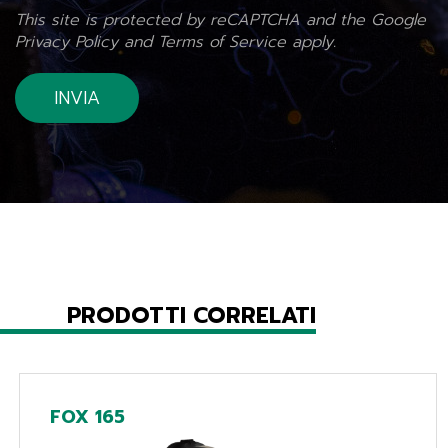
This site is protected by reCAPTCHA and the Google
Privacy Policy
and
Terms of Service
apply.
PRODOTTI CORRELATI
FOX 165