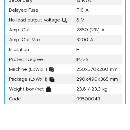
Secondary
13 KVA
Delayed Fuse
T16 A
No load output voltage
8 V
Amp. Out
2850 (2%) A
Amp. Out Max
3200 A
Insulation
H
Protec. Degree
IP22S
Machine (LxWxH)
250x370x280 mm
Package (LxWxH)
290x490x365 mm
Weight box/net
23,8 / 23,3 kg
Code
99500043