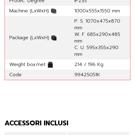
Protec. Degree
IP23S
Machine (LxWxH)
1000x555x1550 mm
P. S. 1070x475x870
mm
W. F. 685x290x485
Package (LxWxH)
mm
C. U. 595x355x290
mm
Weight box/net
214 / 196 Kg
Code
99425051K
ACCESSORI INCLUSI