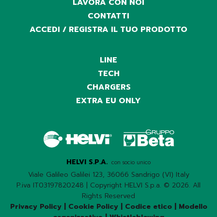
LAVORA CON NOI
CONTATTI
ACCEDI / REGISTRA IL TUO PRODOTTO
LINE
TECH
CHARGERS
EXTRA EU ONLY
HELVI S.P.A.
con socio unico
Viale Galileo Galilei 123, 36066 Sandrigo (VI) Italy
P.iva IT03197820248 | Copyright HELVI S.p.a. © 2026. All
Rights Reserved
Privacy Policy
|
Cookie Policy
|
Codice etico
|
Modello