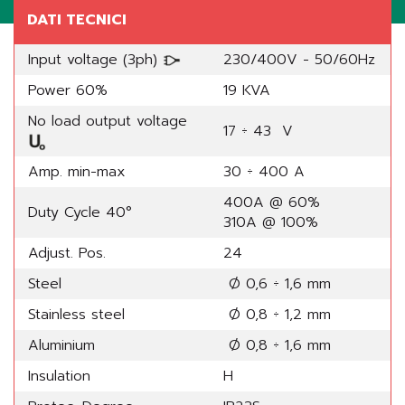
DATI TECNICI
Input voltage (3ph)
230/400V - 50/60Hz
Power 60%
19 KVA
No load output voltage
17 ÷ 43 V
Amp. min-max
30 ÷ 400 A
400A @ 60%
Duty Cycle 40°
310A @ 100%
Adjust. Pos.
24
Steel
Ø 0,6 ÷ 1,6 mm
Stainless steel
Ø 0,8 ÷ 1,2 mm
Aluminium
Ø 0,8 ÷ 1,6 mm
Insulation
H