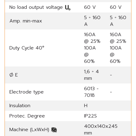
No load output voltage
60 V
60 V
5 ÷ 160
5 ÷ 160
Amp. min-max
A
A
160A
160A
@ 25%
@ 25%
Duty Cycle 40°
100A
100A
@
@
60%
60%
1,6 ÷ 4
Ø E
-
mm
6013 -
Electrode type
-
7018
Insulation
H
Protec. Degree
IP22S
400x140x245
Machine (LxWxH)
mm