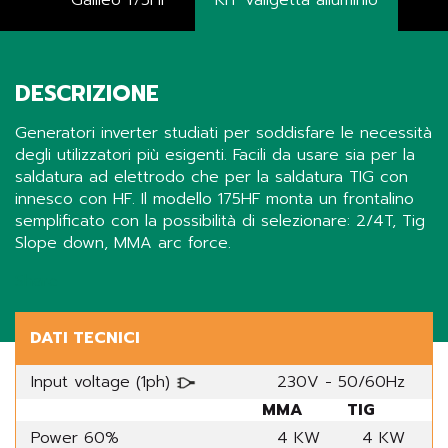
Galileo 175HF
KIT Valigetta alluminio
DESCRIZIONE
Generatori inverter studiati per soddisfare le necessità
degli utilizzatori più esigenti. Facili da usare sia per la
saldatura ad elettrodo che per la saldatura TIG con
innesco con HF. Il modello 175HF monta un frontalino
semplificato con la possibilità di selezionare: 2/4T, Tig
Slope down, MMA arc force.
Share
DATI TECNICI
Input voltage (1ph)
230V - 50/60Hz
MMA
TIG
Power 60%
4 KW
4 KW