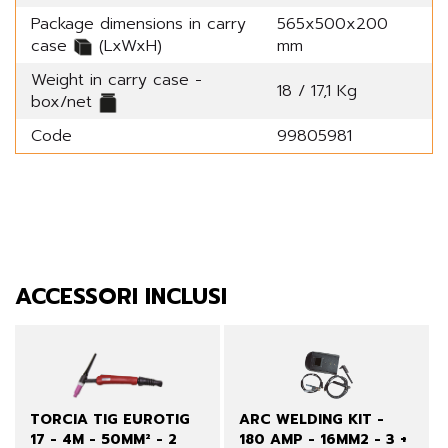
Package dimensions in carry
565x500x200
case
(LxWxH)
mm
Weight in carry case -
18 / 17,1 Kg
box/net
Code
99805981
ACCESSORI INCLUSI
TORCIA TIG EUROTIG
ARC WELDING KIT -
17 - 4M - 50MM² - 2
180 AMP - 16MM2 - 3 +