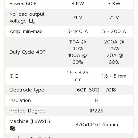
Power 60%
3 KW
3 KW
No load output
71 V
71 V
voltage
Amp. min-max
5÷ 140 A
5 ÷ 200 A
110A @
200A @
40%
25%
Duty Cycle 40°
100A @
120A @
60%
60%
1,6 ÷ 3,25
Ø E
1,6 ÷ 5 mm
mm
Electrode type
6011-6013 - 7018
Insulation
H
Protec. Degree
IP22S
Machine (LxWxH)
370x140x245 mm