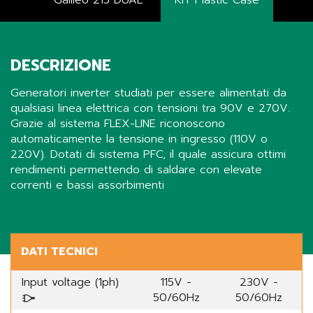
Galileo 215 DUAL
KIT Plastic Case
DESCRIZIONE
Generatori inverter studiati per essere alimentati da
qualsiasi linea elettrica con tensioni tra 90V e 270V.
Grazie al sistema FLEX-LINE riconoscono
automaticamente la tensione in ingresso (110V o
220V). Dotati di sistema PFC, il quale assicura ottimi
rendimenti permettendo di saldare con elevate
correnti e bassi assorbimenti
Share
DATI TECNICI
Input voltage (1ph)
115V -
230V -
50/60Hz
50/60Hz