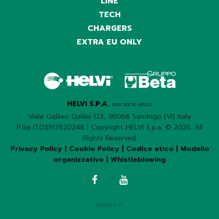
LINE
TECH
CHARGERS
EXTRA EU ONLY
HELVI S.P.A.
con socio unico
Viale Galileo Galilei 123, 36066 Sandrigo (VI) Italy
P.iva IT03197820248 | Copyright HELVI S.p.a. © 2026. All
Rights Reserved
Privacy Policy
|
Cookie Policy
|
Codice etico
|
Modello
organizzativo
|
Whistleblowing
innove.it