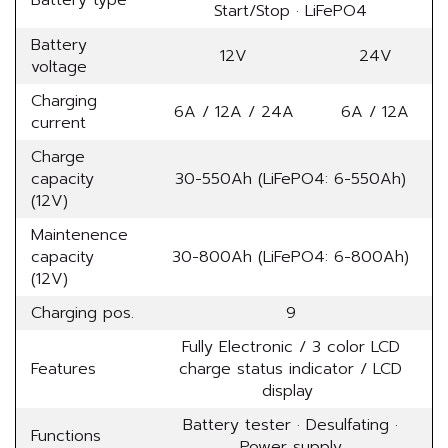
Battery type
Start/Stop · LiFePO4
Battery
12V
24V
voltage
Charging
6A / 12A / 24A
6A / 12A
current
Charge
capacity
30-550Ah (LiFePO4: 6-550Ah)
(12V)
Maintenence
capacity
30-800Ah (LiFePO4: 6-800Ah)
(12V)
Charging pos.
9
Fully Electronic / 3 color LCD
Features
charge status indicator / LCD
display
Battery tester · Desulfating ·
Functions
Power supply