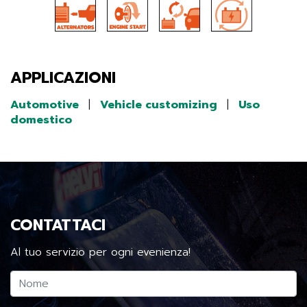
APPLICAZIONI
Automotive
|
Vehicle customizing
|
Uso
domestico
CONTATTACI
Al tuo servizio per ogni evenienza!