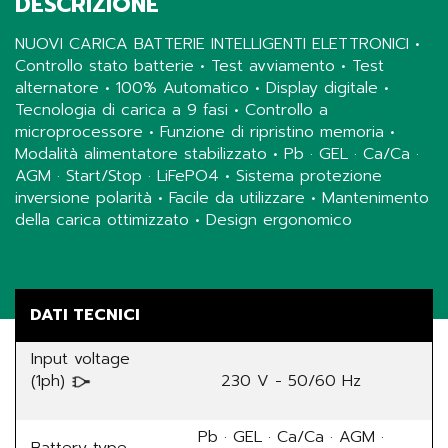
DESCRIZIONE
NUOVI CARICA BATTERIE INTELLIGENTI ELETTRONICI •
Controllo stato batterie • Test avviamento • Test
alternatore • 100% Automatico • Display digitale •
Tecnologia di carica a 9 fasi • Controllo a
microprocessore • Funzione di ripristino memoria •
Modalità alimentatore stabilizzato • Pb · GEL · Ca/Ca ·
AGM · Start/Stop · LiFePO4 • Sistema protezione
inversione polarità • Facile da utilizzare • Mantenimento
della carica ottimizzato • Design ergonomico
Share
DATI TECNICI
Input voltage
(1ph)
230 V - 50/60 Hz
Pb · GEL · Ca/Ca · AGM ·