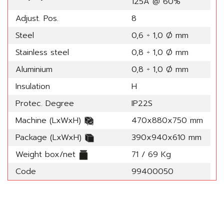
125A @ 60%
Adjust. Pos.
8
Steel
0,6 ÷ 1,0 Ø mm
Stainless steel
0,8 ÷ 1,0 Ø mm
Aluminium
0,8 ÷ 1,0 Ø mm
Insulation
H
Protec. Degree
IP22S
Machine (LxWxH)
470x880x750 mm
Package (LxWxH)
390x940x610 mm
Weight box/net
71 / 69 Kg
Code
99400050