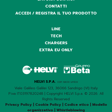
CONTATTI
ACCEDI / REGISTRA IL TUO PRODOTTO
LINE
TECH
CHARGERS
EXTRA EU ONLY
HELVI S.P.A.
con socio unico
Viale Galileo Galilei 123, 36066 Sandrigo (VI) Italy
P.iva IT03197820248 | Copyright HELVI S.p.a. © 2026. All
Rights Reserved
Privacy Policy
|
Cookie Policy
|
Codice etico
|
Modello
organizzativo
|
Whistleblowing