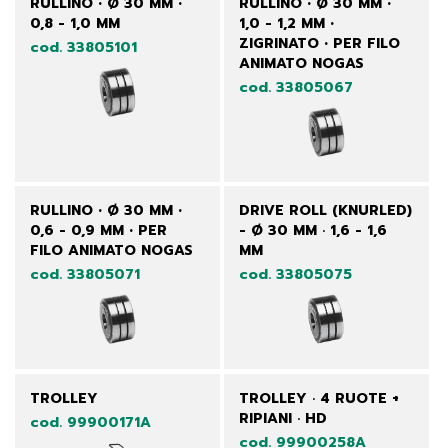
RULLINO • Ø 30 MM •
RULLINO • Ø 30 MM •
0,8 - 1,0 MM
1,0 - 1,2 MM •
ZIGRINATO • PER FILO
cod. 33805101
ANIMATO NOGAS
cod. 33805067
RULLINO • Ø 30 MM •
DRIVE ROLL (KNURLED)
0,6 - 0,9 MM • PER
- Ø 30 MM · 1,6 - 1,6
FILO ANIMATO NOGAS
MM
cod. 33805071
cod. 33805075
TROLLEY
TROLLEY · 4 RUOTE +
RIPIANI · HD
cod. 99900171A
cod. 99900258A