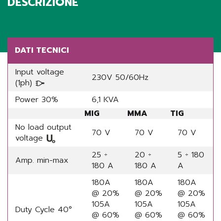
DESCRIZIONE
Share
DATI TECNICI
Input voltage
230V 50/60Hz
(1ph)
Power 30%
6,1 KVA
MIG
MMA
TIG
No load output
70 V
70 V
70 V
voltage
25 ÷
20 ÷
5 ÷ 180
Amp. min-max
180 A
180 A
A
180A
180A
180A
@ 20%
@ 20%
@ 20%
105A
105A
105A
Duty Cycle 40°
@ 60%
@ 60%
@ 60%