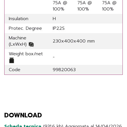
75A @
75A @
75A @
100%
100%
100%
Insulation
H
Protec. Degree
IP22S
Machine
230x400x400 mm
(LxWxH)
Weight box/net
-
Code
99820063
DOWNLOAD
Scheda tecnica
(931.6 kb) Aggiornata al 14/04/2026