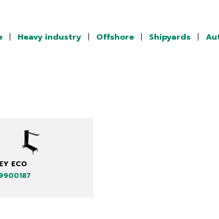
e
|
Heavy industry
|
Offshore
|
Shipyards
|
Au
EY ECO
99900187