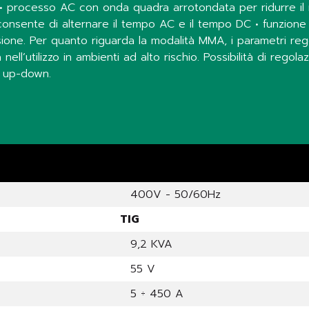
za. • processo AC con onda quadra arrotondata per ridurre il
consente di alternare il tempo AC e il tempo DC • funzione
ione. Per quanto riguarda la modalità MMA, i parametri regol
ll’utilizzo in ambienti ad alto rischio. Possibilità di rego
g up-down.
400V - 50/60Hz
TIG
9,2 KVA
55 V
5 ÷ 450 A