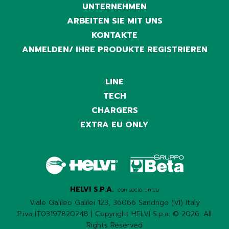
UNTERNEHMEN
ARBEITEN SIE MIT UNS
KONTAKTE
ANMELDEN/ IHRE PRODUKTE REGISTRIEREN
LINE
TECH
CHARGERS
EXTRA EU ONLY
HELVI S.P.A.
con socio unico
Viale Galileo Galilei 123, 36066 Sandrigo (VI) Italy
P.iva IT03197820248 | Copyright HELVI S.p.a. © 2026. All
Rights Reserved