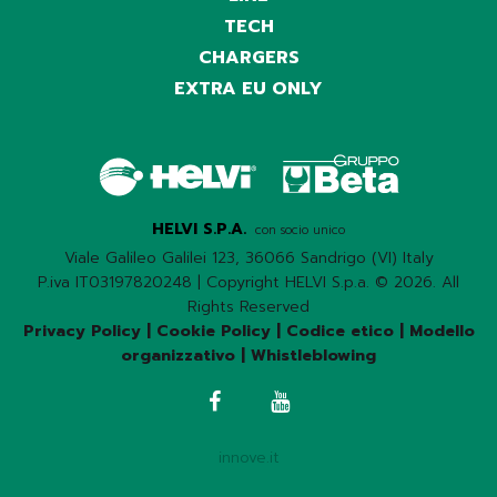
TECH
CHARGERS
EXTRA EU ONLY
HELVI S.P.A.
con socio unico
Viale Galileo Galilei 123, 36066 Sandrigo (VI) Italy
P.iva IT03197820248 | Copyright HELVI S.p.a. © 2026. All
Rights Reserved
Privacy Policy
|
Cookie Policy
|
Codice etico
|
Modello
organizzativo
|
Whistleblowing
innove.it