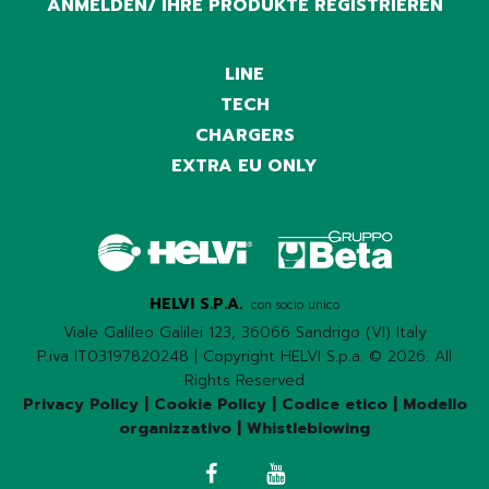
ANMELDEN/ IHRE PRODUKTE REGISTRIEREN
LINE
TECH
CHARGERS
EXTRA EU ONLY
HELVI S.P.A.
con socio unico
Viale Galileo Galilei 123, 36066 Sandrigo (VI) Italy
P.iva IT03197820248 | Copyright HELVI S.p.a. © 2026. All
Rights Reserved
Privacy Policy
|
Cookie Policy
|
Codice etico
|
Modello
organizzativo
|
Whistleblowing