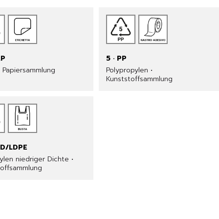
AP
5 · PP
• Papiersammlung
Polypropylen •
Kunststoffsammlung
LD/LDPE
ylen niedriger Dichte •
toffsammlung