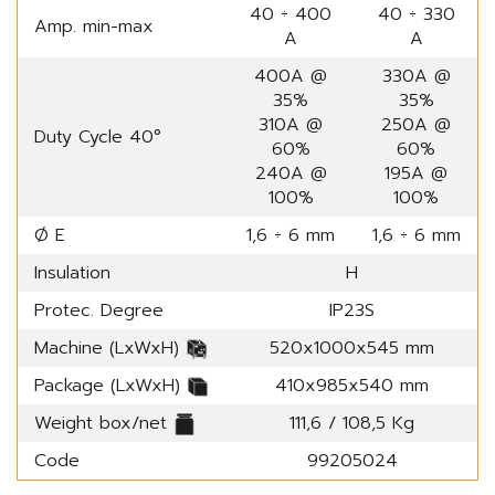
40 ÷ 400
40 ÷ 330
Amp. min-max
A
A
400A @
330A @
35%
35%
310A @
250A @
Duty Cycle 40°
60%
60%
240A @
195A @
100%
100%
Ø E
1,6 ÷ 6 mm
1,6 ÷ 6 mm
Insulation
H
Protec. Degree
IP23S
Machine (LxWxH)
520x1000x545 mm
Package (LxWxH)
410x985x540 mm
Weight box/net
111,6 / 108,5 Kg
Code
99205024