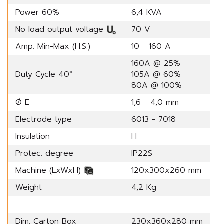
Power 60%
6,4 KVA
No load output voltage
70 V
Amp. Min-Max (H.S.)
10 ÷ 160 A
160A @ 25%
Duty Cycle 40°
105A @ 60%
80A @ 100%
Ø E
1,6 ÷ 4,0 mm
Electrode type
6013 - 7018
Insulation
H
Protec. degree
IP22S
Machine (LxWxH)
120x300x260 mm
Weight
4,2 Kg
Dim. Carton Box
230x360x280 mm