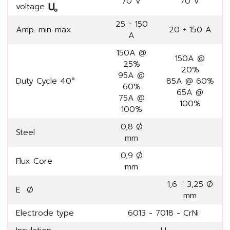
70 V
70 V
voltage
25 ÷ 150
Amp. min-max
20 ÷ 150 A
A
150A @
150A @
25%
20%
95A @
Duty Cycle 40°
85A @ 60%
60%
65A @
75A @
100%
100%
0,8 Ø
Steel
mm
0,9 Ø
Flux Core
mm
1,6 ÷ 3,25 Ø
E Ø
mm
Electrode type
6013 - 7018 - CrNi