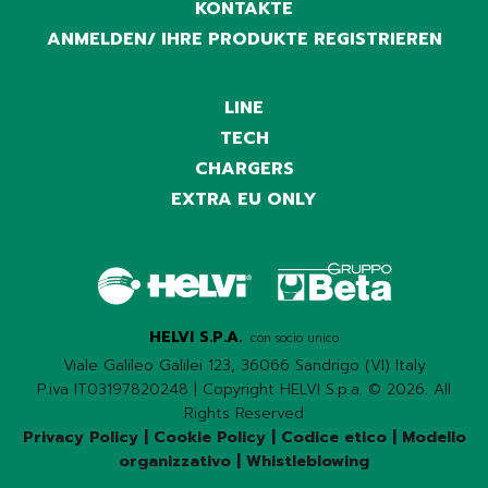
KONTAKTE
ANMELDEN/ IHRE PRODUKTE REGISTRIEREN
LINE
TECH
CHARGERS
EXTRA EU ONLY
HELVI S.P.A.
con socio unico
Viale Galileo Galilei 123, 36066 Sandrigo (VI) Italy
P.iva IT03197820248 | Copyright HELVI S.p.a. © 2026. All
Rights Reserved
Privacy Policy
|
Cookie Policy
|
Codice etico
|
Modello
organizzativo
|
Whistleblowing