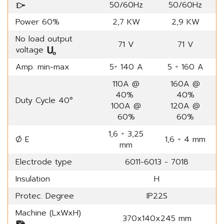
50/60Hz
50/60Hz
Power 60%
2,7 KW
2,9 KW
No load output
71 V
71 V
voltage
Amp. min-max
5÷ 140 A
5 ÷ 160 A
110A @
160A @
40%
40%
Duty Cycle 40°
100A @
120A @
60%
60%
1,6 ÷ 3,25
Ø E
1,6 ÷ 4 mm
mm
Electrode type
6011-6013 - 7018
Insulation
H
Protec. Degree
IP22S
Machine (LxWxH)
370x140x245 mm