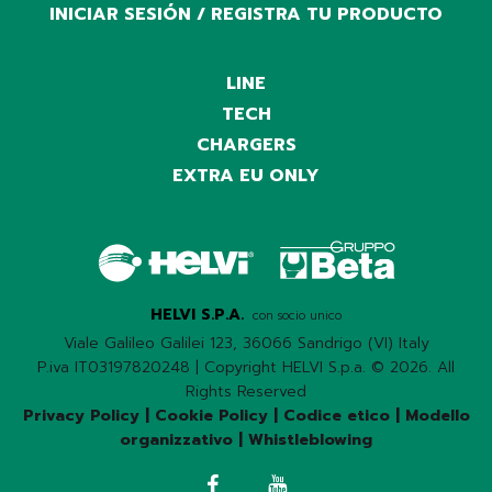
INICIAR SESIÓN / REGISTRA TU PRODUCTO
LINE
TECH
CHARGERS
EXTRA EU ONLY
HELVI S.P.A.
con socio unico
Viale Galileo Galilei 123, 36066 Sandrigo (VI) Italy
P.iva IT03197820248 | Copyright HELVI S.p.a. © 2026. All
Rights Reserved
Privacy Policy
|
Cookie Policy
|
Codice etico
|
Modello
organizzativo
|
Whistleblowing