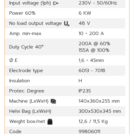
Input voltage (1ph)
230V - 50/60Hz
Power 60%
6 KW
No load output voltage
48 V
Amp. min-max
10 ÷ 200 A
200A @ 60%
Duty Cycle 40°
155A @ 100%
Ø E
1,6 ÷ 45mm
Electrode type
6013 - 7018
Insulation
H
Protec. Degree
IP23S
Machine (LxWxH)
140x360x255 mm
Helvi Bag (LxWxH)
300x530x345 mm
Weight box/net
12,6 / 11,5 Kg
Code
99806011