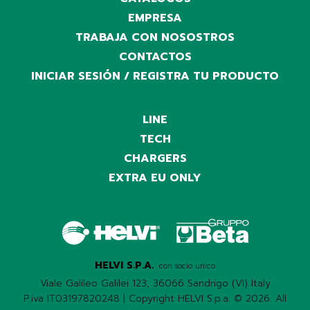
EMPRESA
TRABAJA CON NOSOSTROS
CONTACTOS
INICIAR SESIÓN / REGISTRA TU PRODUCTO
LINE
TECH
CHARGERS
EXTRA EU ONLY
HELVI S.P.A.
con socio unico
Viale Galileo Galilei 123, 36066 Sandrigo (VI) Italy
P.iva IT03197820248 | Copyright HELVI S.p.a. © 2026. All