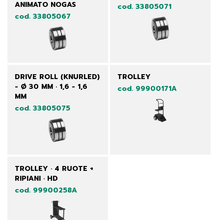
ANIMATO NOGAS
cod. 33805071
cod. 33805067
DRIVE ROLL (KNURLED)
TROLLEY
- Ø 30 MM · 1,6 - 1,6
cod. 99900171A
MM
cod. 33805075
TROLLEY · 4 RUOTE +
RIPIANI · HD
cod. 99900258A