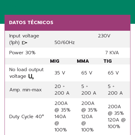
Share
DATOS TÉCNICOS
Input voltage
230V
(1ph)
50/60Hz
Power 30%
7 KVA
MIG
MMA
TIG
No load output
35 V
65 V
65 V
voltage
20 ÷
5 ÷
5 ÷
Amp. min-max
200 A
200 A
200 A
200A
200A
200A
@ 35%
@ 35%
@ 35%
Duty Cycle 40°
140A
120A
120A @
@
@
100%
100%
100%