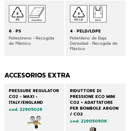
6 · PS
4 · PELD/LDPE
Poliestireno • Recogida
Polietileno de Baja
de Plástico
Densidad • Recogida de
Plástico
ACCESORIOS EXTRA
PRESSURE REGULATOR
RIDUTTORE DI
CO2 - MAXI -
PRESSIONE ECO MINI
ITALY/ENGLAND
CO2 + ADATTATORE
PER BOMBOLE ARGON
cod. 22905029
/ CO2
cod. 22905090K