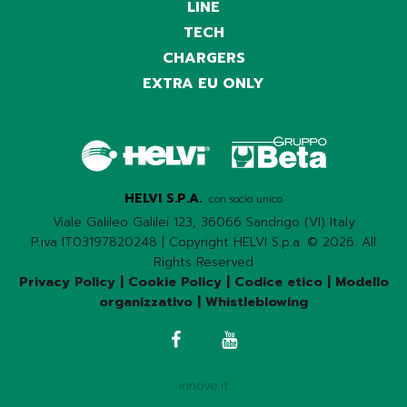
LINE
TECH
CHARGERS
EXTRA EU ONLY
HELVI S.P.A.
con socio unico
Viale Galileo Galilei 123, 36066 Sandrigo (VI) Italy
P.iva IT03197820248 | Copyright HELVI S.p.a. © 2026. All
Rights Reserved
Privacy Policy
|
Cookie Policy
|
Codice etico
|
Modello
organizzativo
|
Whistleblowing
innove.it