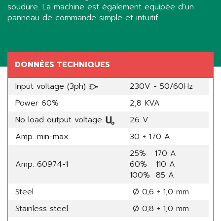
soudure. La machine est également equipée d’un
panneau de commande simple et intuitif.
Share
DONNÉES TECHNIQUES
Input voltage (3ph)
230V - 50/60Hz
Power 60%
2,8 KVA
No load output voltage
26 V
Amp. min-max
30 ÷ 170 A
25% 170 A
Amp. 60974-1
60% 110 A
100% 85 A
Steel
Ø 0,6 ÷ 1,0 mm
Stainless steel
Ø 0,8 ÷ 1,0 mm