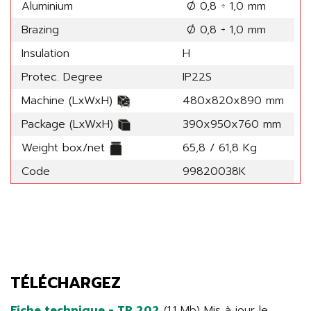
Aluminium
Ø 0,8 ÷ 1,0 mm
Brazing
Ø 0,8 ÷ 1,0 mm
Insulation
H
Protec. Degree
IP22S
Machine (LxWxH)
480x820x890 mm
Package (LxWxH)
390x950x760 mm
Weight box/net
65,8 / 61,8 Kg
Code
99820038K
TÉLÉCHARGEZ
Fiche technique - TP 202
(1.1 Mb) Mis à jour le