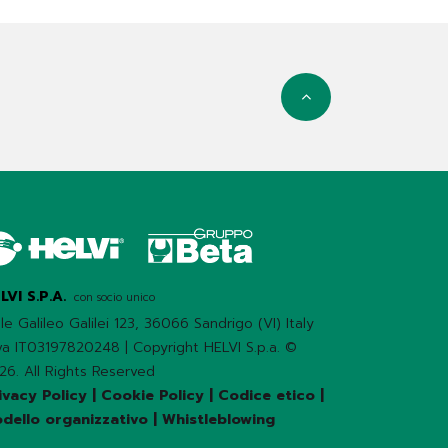
LVI S.P.A.
con socio unico
ale Galileo Galilei 123, 36066 Sandrigo (VI) Italy
iva IT03197820248 | Copyright HELVI S.p.a. ©
26. All Rights Reserved
ivacy Policy
|
Cookie Policy
|
Codice etico
|
dello organizzativo
|
Whistleblowing