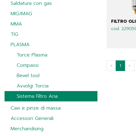
Saldatura con gas
MIG/MAG
FILTRO OL
MMA
cod. 22905
TIG
PLASMA
Torce Plasma
Compassi
‹
1
›
Bevel tool
Avvolgi Torcia
Sistema Filtro Aria
Cavi e pinze di massa
Accessori Generali
Merchandising