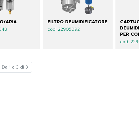
IO/ARIA
FILTRO DEUMIDIFICATORE
CARTUC
DEUMIDI
048
cod. 22905092
PER CO
cod. 22
Da 1 a 3 di 3