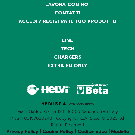
LAVORA CON NOI
CONTATTI
ACCEDI / REGISTRA IL TUO PRODOTTO
LINE
TECH
CHARGERS
EXTRA EU ONLY
HELVI S.P.A.
con socio unico
Viale Galileo Galilei 123, 36066 Sandrigo (VI) Italy
P.iva IT03197820248 | Copyright HELVI S.p.a. © 2026. All
Rights Reserved
Privacy Policy
|
Cookie Policy
|
Codice etico
|
Modello