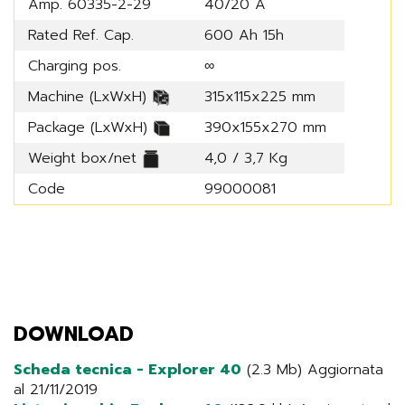
Amp. 60335-2-29
40/20 A
Rated Ref. Cap.
600 Ah 15h
Charging pos.
∞
Machine (LxWxH)
315x115x225 mm
Package (LxWxH)
390x155x270 mm
Weight box/net
4,0 / 3,7 Kg
Code
99000081
DOWNLOAD
Scheda tecnica - Explorer 40
(2.3 Mb) Aggiornata
al 21/11/2019