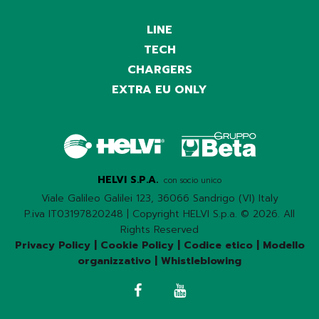
LINE
TECH
CHARGERS
EXTRA EU ONLY
HELVI S.P.A.
con socio unico
Viale Galileo Galilei 123, 36066 Sandrigo (VI) Italy
P.iva IT03197820248 | Copyright HELVI S.p.a. © 2026. All
Rights Reserved
Privacy Policy
|
Cookie Policy
|
Codice etico
|
Modello
organizzativo
|
Whistleblowing