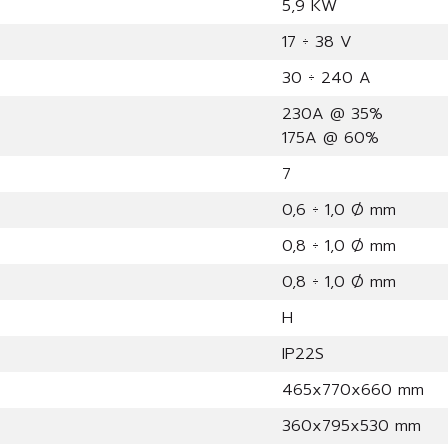
5,9 KW
17 ÷ 38 V
30 ÷ 240 A
230A @ 35%
175A @ 60%
7
0,6 ÷ 1,0 Ø mm
0,8 ÷ 1,0 Ø mm
0,8 ÷ 1,0 Ø mm
H
IP22S
465x770x660 mm
360x795x530 mm