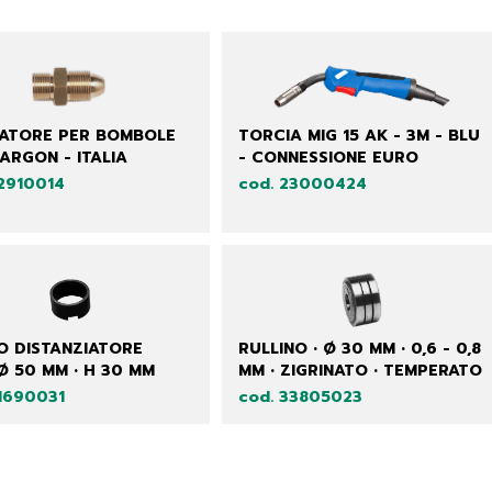
ATORE PER BOMBOLE
TORCIA MIG 15 AK - 3M - BLU
 ARGON - ITALIA
- CONNESSIONE EURO
22910014
cod. 23000424
O DISTANZIATORE
RULLINO • Ø 30 MM • 0,6 - 0,8
Ø 50 MM • H 30 MM
MM • ZIGRINATO • TEMPERATO
21690031
cod. 33805023