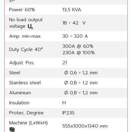
Power 60%
13,5 KVA
No load output
18 ÷ 42 V
voltage
Amp. min-max
30 ÷ 320 A
300A @ 60%
Duty Cycle 40°
230A @ 100%
Adjust. Pos.
21
Steel
Ø 0,6 ÷ 1,2 mm
Stainless steel
Ø 0,8 ÷ 1,2 mm
Aluminium
Ø 0,8 ÷ 1,2 mm
Insulation
H
Protec. Degree
IP23S
Machine (LxWxH)
555x1000x1340 mm