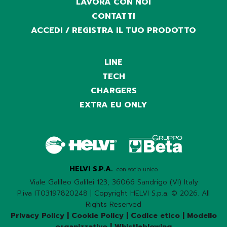
LAVORA CON NOI
CONTATTI
ACCEDI / REGISTRA IL TUO PRODOTTO
LINE
TECH
CHARGERS
EXTRA EU ONLY
HELVI S.P.A.
con socio unico
Viale Galileo Galilei 123, 36066 Sandrigo (VI) Italy
P.iva IT03197820248 | Copyright HELVI S.p.a. © 2026. All
Rights Reserved
Privacy Policy
|
Cookie Policy
|
Codice etico
|
Modello
organizzativo
|
Whistleblowing