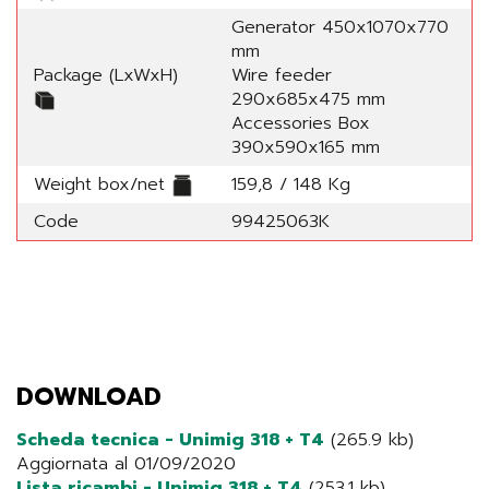
Generator 450x1070x770
mm
Package (LxWxH)
Wire feeder
290x685x475 mm
Accessories Box
390x590x165 mm
Weight box/net
159,8 / 148 Kg
Code
99425063K
DOWNLOAD
Scheda tecnica - Unimig 318 + T4
(265.9 kb)
Aggiornata al 01/09/2020
Lista ricambi - Unimig 318 + T4
(253.1 kb)