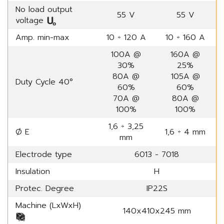
No load output
55 V
55 V
voltage
Amp. min-max
10 ÷ 120 A
10 ÷ 160 A
100A @
160A @
30%
25%
80A @
105A @
Duty Cycle 40°
60%
60%
70A @
80A @
100%
100%
1,6 ÷ 3,25
Ø E
1,6 ÷ 4 mm
mm
Electrode type
6013 - 7018
Insulation
H
Protec. Degree
IP22S
Machine (LxWxH)
140x410x245 mm