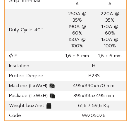
Amp. min-max
A
A
250A @
220A @
35%
35%
190A @
170A @
Duty Cycle 40°
60%
60%
150A @
130A @
100%
100%
Ø E
1,6 ÷ 6 mm
1,6 ÷ 6 mm
Insulation
H
Protec. Degree
IP23S
Machine (LxWxH)
495x890x570 mm
Package (LxWxH)
395x885x495 mm
Weight box/net
61,6 / 59,6 Kg
Code
99205026