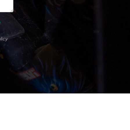
y
licy