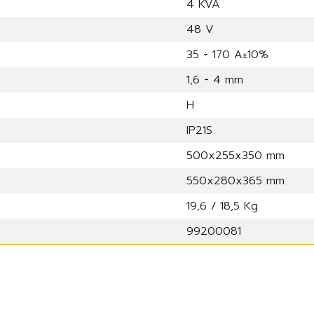
4 KVA
48 V
35 ÷ 170 A±10%
1,6 ÷ 4 mm
H
IP21S
500x255x350 mm
550x280x365 mm
19,6 / 18,5 Kg
99200081