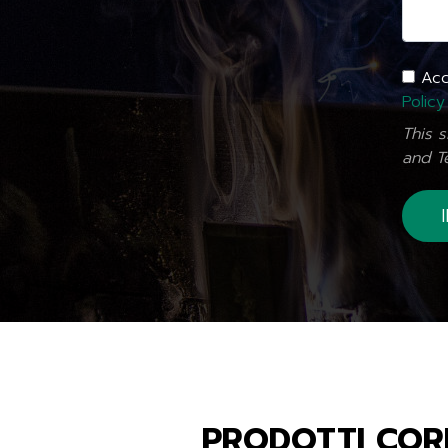
Acco
Policy
This 
and
T
PRODOTTI COR