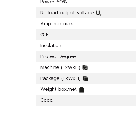
Power 60%
No load output voltage
Amp. min-max
Ø E
Insulation
Protec. Degree
Machine (LxWxH)
Package (LxWxH)
Weight box/net
Code