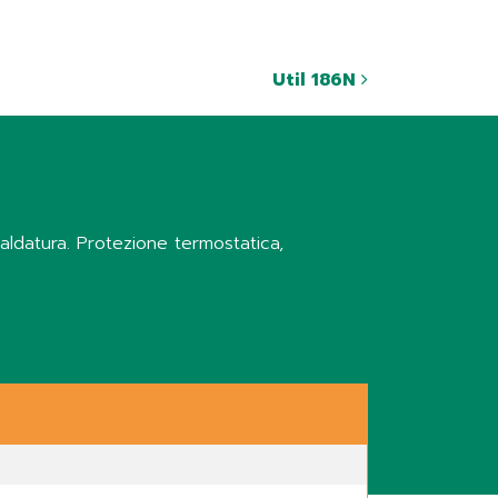
Util 186N
 saldatura. Protezione termostatica,