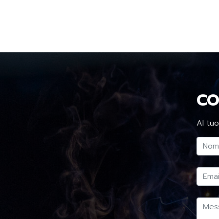
CO
Al tuo