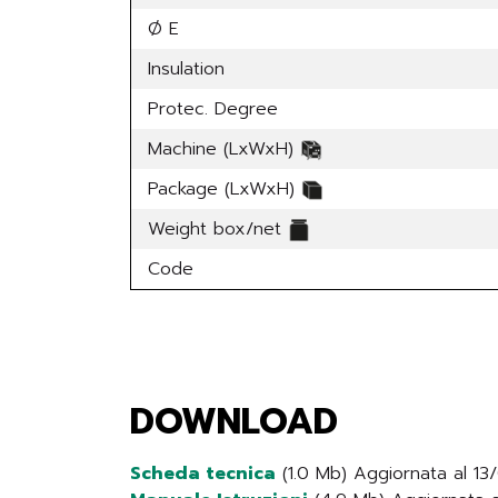
Ø E
Insulation
Protec. Degree
Machine (LxWxH)
Package (LxWxH)
Weight box/net
Code
DOWNLOAD
Scheda tecnica
(1.0 Mb) Aggiornata al 1