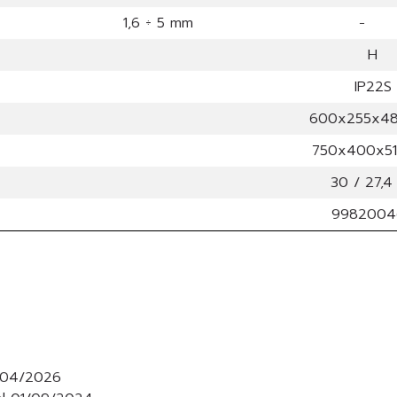
1,6 ÷ 5 mm
-
H
IP22S
600x255x4
750x400x5
30 / 27,4
9982004
3/04/2026