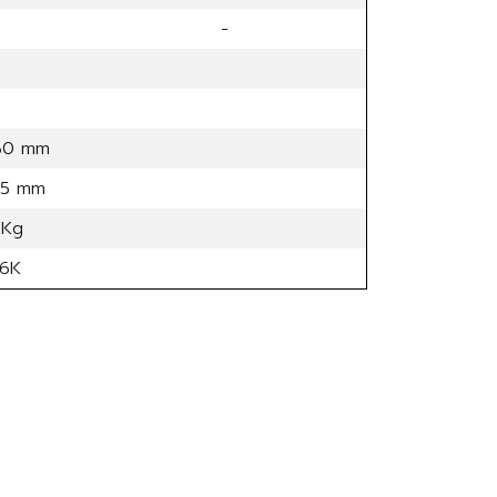
-
80 mm
15 mm
 Kg
6K