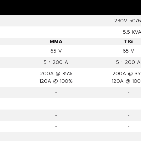
230V 50/
5,5 KV
MMA
TIG
65 V
65 V
5 ÷ 200 A
5 ÷ 200 A
200A @ 35%
200A @ 3
120A @ 100%
120A @ 10
-
-
-
-
-
-
-
-
-
-