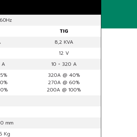
/60Hz
TIG
A
8,2 KVA
12 V
 A
10 ÷ 320 A
45%
320A @ 40%
60%
270A @ 60%
00%
200A @ 100%
40 mm
55 Kg