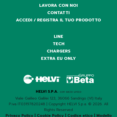
LAVORA CON NOI
CONTATTI
ACCEDI / REGISTRA IL TUO PRODOTTO
LINE
TECH
CHARGERS
EXTRA EU ONLY
HELVI S.P.A.
con socio unico
Viale Galileo Galilei 123, 36066 Sandrigo (VI) Italy
P.iva IT03197820248 | Copyright HELVI S.p.a. © 2026. All
Rights Reserved
Privacy Policy
|
Cookie Policy
|
Codice etico
|
Modello