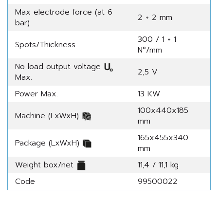
Max electrode force (at 6
2 + 2 mm
bar)
300 / 1 + 1
Spots/Thickness
N°/mm
No load output voltage
2,5 V
Max.
Power Max.
13 KW
100x440x185
Machine (LxWxH)
mm
165x455x340
Package (LxWxH)
mm
Weight box/net
11,4 / 11,1 kg
Code
99500022