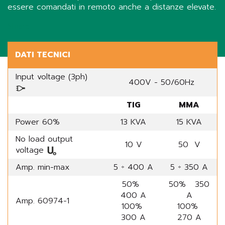
essere comandati in remoto anche a distanze elevate.
Share
DATI TECNICI
Input voltage (3ph)
400V - 50/60Hz
TIG
MMA
Power 60%
13 KVA
15 KVA
No load output
10 V
50 V
voltage
Amp. min-max
5 ÷ 400 A
5 ÷ 350 A
50%
50% 350
400 A
A
Amp. 60974-1
100%
100%
300 A
270 A