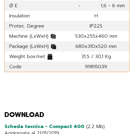
Ø E
-
1,6 ÷ 6 mm
Insulation
H
Protec. Degree
IP22S
Machine (LxWxH)
530x255x460 mm
Package (LxWxH)
680x310x520 mm
Weight box/net
31,5 / 30,1 Kg
Code
99815039
DOWNLOAD
Scheda tecnica - Compact 400
(2.2 Mb)
Aggiornata al 21/11/2019