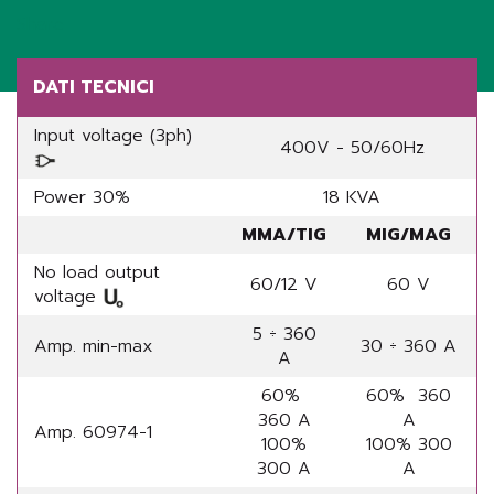
Share
DATI TECNICI
Input voltage (3ph)
400V - 50/60Hz
Power 30%
18 KVA
MMA/TIG
MIG/MAG
No load output
60/12 V
60 V
voltage
5 ÷ 360
Amp. min-max
30 ÷ 360 A
A
60%
60% 360
360 A
A
Amp. 60974-1
100%
100% 300
300 A
A