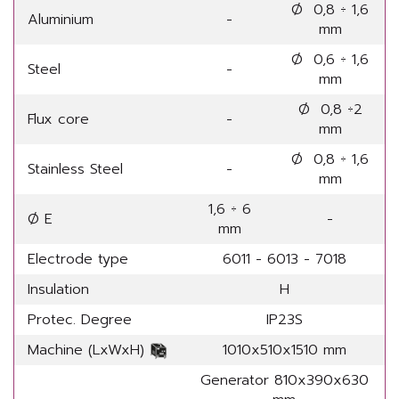
Ø 0,8 ÷ 1,6
Aluminium
-
mm
Ø 0,6 ÷ 1,6
Steel
-
mm
Ø 0,8 ÷2
Flux core
-
mm
Ø 0,8 ÷ 1,6
Stainless Steel
-
mm
1,6 ÷ 6
Ø E
-
mm
Electrode type
6011 - 6013 - 7018
Insulation
H
Protec. Degree
IP23S
Machine (LxWxH)
1010x510x1510 mm
Generator 810x390x630