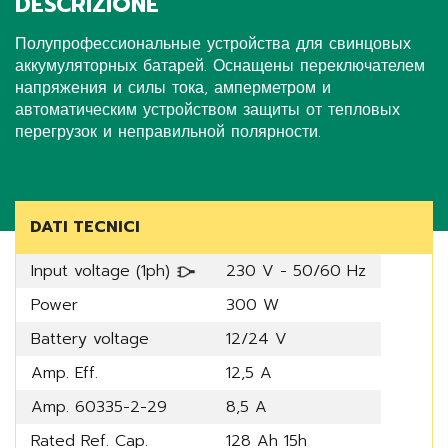
DESCRIZIONE
Полупрофессиональные устройства для свинцовых
аккумуляторных батарей. Оснащены переключателем
напряжения и силы тока, амперметром и
автоматическим устройством защиты от тепловых
перегрузок и неправильной полярности.
Share
DATI TECNICI
Input voltage (1ph)
230 V - 50/60 Hz
Power
300 W
Battery voltage
12/24 V
Amp. Eff.
12,5 A
Amp. 60335-2-29
8,5 A
Rated Ref. Cap.
128 Ah 15h