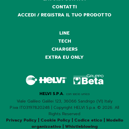
CONTATTI
ACCEDI / REGISTRA IL TUO PRODOTTO
LINE
TECH
CHARGERS
EXTRA EU ONLY
HELVI S.P.A.
con socio unico
Viale Galileo Galilei 123, 36066 Sandrigo (VI) Italy
P.iva IT03197820248 | Copyright HELVI S.p.a. © 2026. All
Rights Reserved
Privacy Policy
|
Cookie Policy
|
Codice etico
|
Modello
organizzativo
|
Whistleblowing