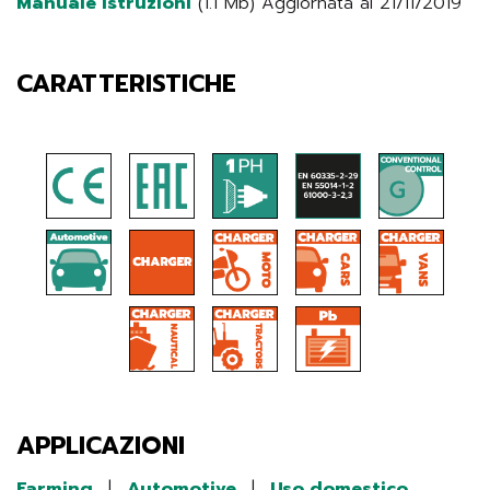
Manuale istruzioni
(1.1 Mb) Aggiornata al 21/11/2019
CARATTERISTICHE
APPLICAZIONI
Farming
|
Automotive
|
Uso domestico