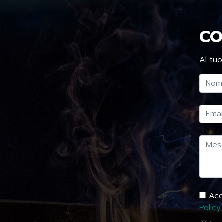
CO
Al tuo
Acco
Policy