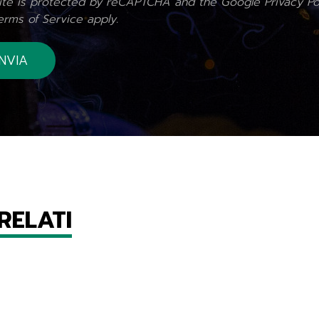
site is protected by reCAPTCHA and the Google
Privacy Po
erms of Service
apply.
RELATI