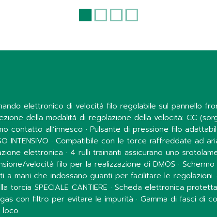
elettronico di velocità filo regolabile sul pannello front
zione della modalità di regolazione della velocità: CC (sor
primo contatto all’innesco · Pulsante di pressione filo adattab
O INTENSIVO · Compatibile con le torce raffreddate ad aria
ione elettronica · 4 rulli trainanti assicurano uno srotolamen
one/velocità filo per la realizzazione di DMOS · Schermo l
tti a mani che indossano guanti per facilitare le regolazion
nella torcia SPECIALE CANTIERE · Scheda elettronica protetta 
gas con filtro per evitare le impurità · Gamma di fasci di 
 loco.