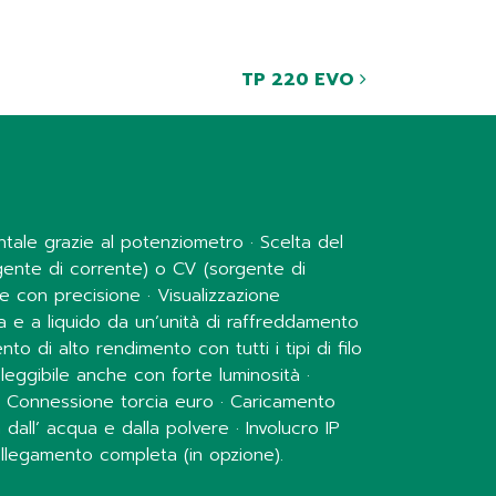
TP 220 EVO
ale grazie al potenziometro · Scelta del
gente di corrente) o CV (sorgente di
ile con precisione · Visualizzazione
 e a liquido da un’unità di raffreddamento
to di alto rendimento con tutti i tipi di filo
eggibile anche con forte luminosità ·
i · Connessione torcia euro · Caricamento
dall’ acqua e dalla polvere · Involucro IP
collegamento completa (in opzione).