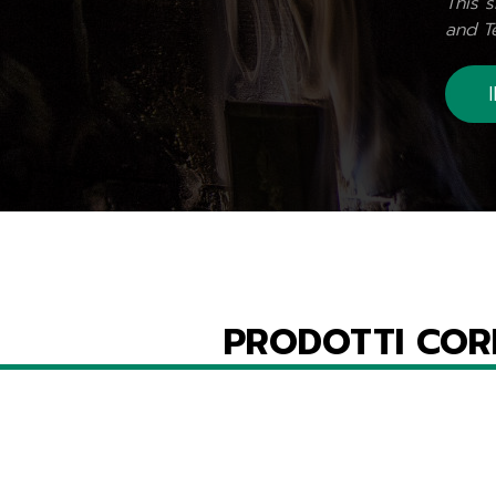
This 
and
T
PRODOTTI COR