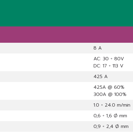
8 A
AC: 30 ÷ 80V
DC: 17 ÷ 113 V
425 A
425A @ 60%
300A @ 100%
1.0 ÷ 24.0 m/min
0,6 ÷ 1,6 Ø mm
0,9 ÷ 2,4 Ø mm