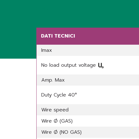
Share
DATI TECNICI
Imax
No load output voltage
Amp. Max
Duty Cycle 40°
Wire speed
Wire Ø (GAS)
Wire Ø (NO GAS)