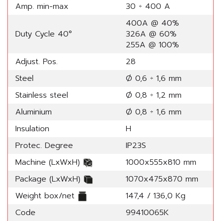
Amp. min-max
30 ÷ 400 A
400A @ 40%
Duty Cycle 40°
326A @ 60%
255A @ 100%
Adjust. Pos.
28
Steel
Ø 0,6 ÷ 1,6 mm
Stainless steel
Ø 0,8 ÷ 1,2 mm
Aluminium
Ø 0,8 ÷ 1,6 mm
Insulation
H
Protec. Degree
IP23S
Machine (LxWxH)
1000x555x810 mm
Package (LxWxH)
1070x475x870 mm
Weight box/net
147,4 / 136,0 Kg
Code
99410065K