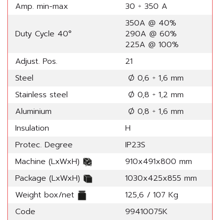
Amp. min-max
30 ÷ 350 A
350A @ 40%
Duty Cycle 40°
290A @ 60%
225A @ 100%
Adjust. Pos.
21
Steel
Ø 0,6 ÷ 1,6 mm
Stainless steel
Ø 0,8 ÷ 1,2 mm
Aluminium
Ø 0,8 ÷ 1,6 mm
Insulation
H
Protec. Degree
IP23S
Machine (LxWxH)
910x491x800 mm
Package (LxWxH)
1030x425x855 mm
Weight box/net
125,6 / 107 Kg
Code
99410075K